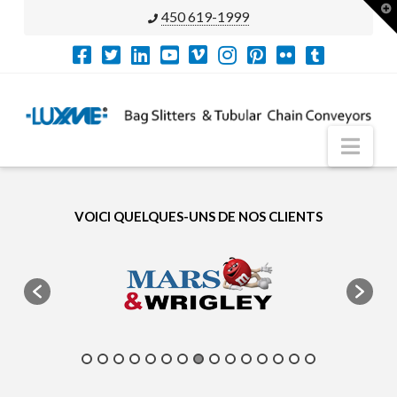
T
450 619-1999
t
W
Nav
VOICI QUELQUES-UNS DE NOS CLIENTS