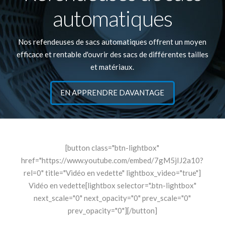
automatiques
Nos refendeuses de sacs automatiques offrent un moyen
efficace et rentable d'ouvrir des sacs de différentes tailles
et matériaux.
EN APPRENDRE DAVANTAGE
[button class="btn-lightbox"
href="https://www.youtube.com/embed/7gM5jIJ2a10?
rel=0" title="Vidéo en vedette" lightbox_video="true"]
Vidéo en vedette[lightbox selector=".btn-lightbox"
next_scale="0" next_opacity="0" prev_scale="0"
prev_opacity="0"][/button]