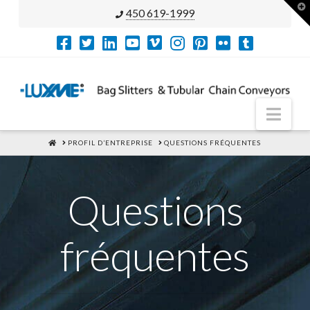
T
450 619-1999
t
W
Nav
HOME
PROFIL D’ENTREPRISE
QUESTIONS FRÉQUENTES
Questions
fréquentes