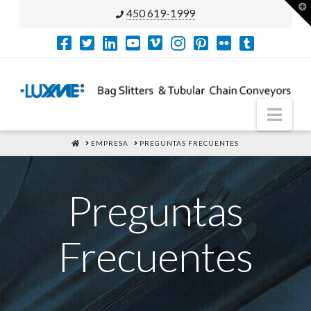
T
450 619-1999
t
W
Nav
HOME
EMPRESA
PREGUNTAS FRECUENTES
Preguntas
Frecuentes