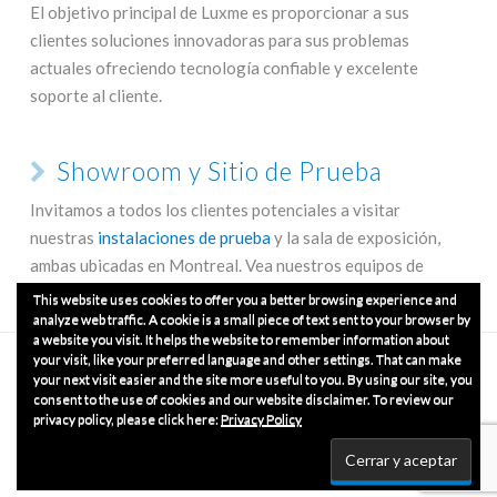
El objetivo principal de Luxme es proporcionar a sus
clientes soluciones innovadoras para sus problemas
actuales ofreciendo tecnología confiable y excelente
soporte al cliente.
Showroom y Sitio de Prueba
Invitamos a todos los clientes potenciales a visitar
nuestras
instalaciones de prueba
y la sala de exposición,
ambas ubicadas en Montreal. Vea nuestros equipos de
manejo de materiales de cerca y en funcionamiento.
This website uses cookies to offer you a better browsing experience and
analyze web traffic. A cookie is a small piece of text sent to your browser by
a website you visit. It helps the website to remember information about
your visit, like your preferred language and other settings. That can make
INICIO
EMPRESA
NUESTROS PRODUCTOS
CONTÁCTENOS
OBTENGA UNA COTIZACIÓN
your next visit easier and the site more useful to you. By using our site, you
consent to the use of cookies and our website disclaimer. To review our
privacy policy, please click here:
Privacy Policy
© Copyrights 2020
Luxme International Ltd.
Todos los
derechos reservados.