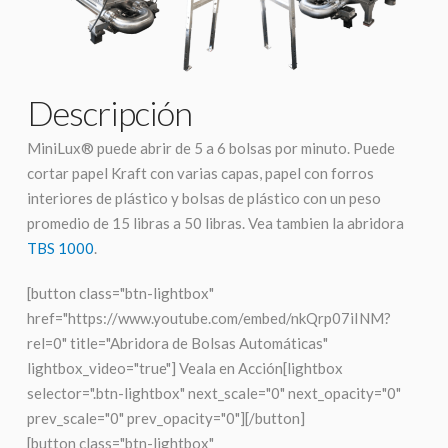
Descripción
MiniLux® puede abrir de 5 a 6 bolsas por minuto. Puede
cortar papel Kraft con varias capas, papel con forros
interiores de plástico y bolsas de plástico con un peso
promedio de 15 libras a 50 libras. Vea tambien la abridora
TBS 1000
.
[button class="btn-lightbox"
href="https://www.youtube.com/embed/nkQrp07iINM?
rel=0" title="Abridora de Bolsas Automáticas"
lightbox_video="true"] Veala en Acción[lightbox
selector=".btn-lightbox" next_scale="0" next_opacity="0"
prev_scale="0" prev_opacity="0"][/button]
[button class="btn-lightbox"