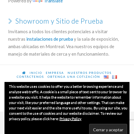
Powered by
Translate
Showroom y Sitio de Prueba
Invitamos a todos los clientes potenciales a visitar
nuestras
instalaciones de prueba
y la sala de exposición,
ambas ubicadas en Montreal. Vea nuestros equipos de
manejo de materiales de cerca y en funcionamiento.
INICIO
EMPRESA
NUESTROS PRODUCTOS
CONTÁCTENOS
OBTENGA UNA COTIZACIÓN
This website uses cookies to offer you a better browsing experience and
analyze web traffic. A cookie is a small piece of text sent to your browser by
a website you visit. It helps the website to remember information about
© Copyrights 2020
Luxme International Ltd.
Todos los
your visit, like your preferred language and other settings. That can make
derechos reservados.
your next visit easier and the site more useful to you. By using our site, you
consent to the use of cookies and our website disclaimer. To review our
privacy policy, please click here:
Privacy Policy