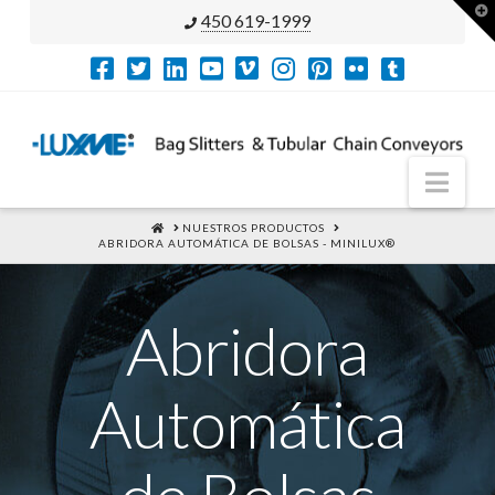
T
450 619-1999
t
W
Nav
HOME
NUESTROS PRODUCTOS
ABRIDORA AUTOMÁTICA DE BOLSAS - MINILUX®
Abridora
Automática