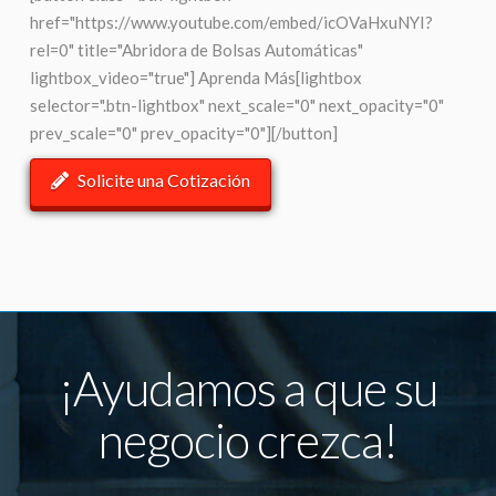
href="https://www.youtube.com/embed/icOVaHxuNYI?
rel=0" title="Abridora de Bolsas Automáticas"
lightbox_video="true"] Aprenda Más[lightbox
selector=".btn-lightbox" next_scale="0" next_opacity="0"
prev_scale="0" prev_opacity="0"][/button]
Solicite una Cotización
¡Ayudamos a que su
negocio crezca!