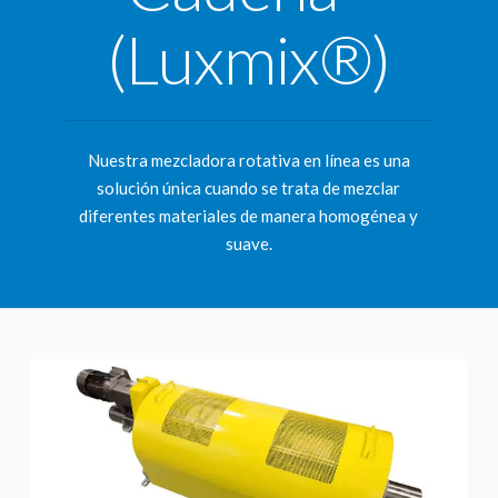
(Luxmix®)
Nuestra mezcladora rotativa en línea es una
solución única cuando se trata de mezclar
diferentes materiales de manera homogénea y
suave.