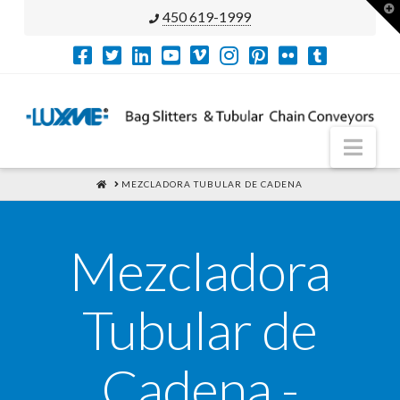
T
450 619-1999
t
W
Nav
HOME
MEZCLADORA TUBULAR DE CADENA
Mezcladora
Tubular de
Cadena -