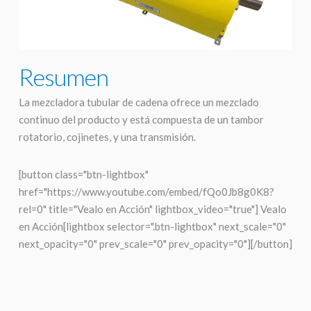
Resumen
La mezcladora tubular de cadena ofrece un mezclado
continuo del producto y está compuesta de un tambor
rotatorio, cojinetes, y una transmisión.
[button class="btn-lightbox"
href="https://www.youtube.com/embed/fQo0Jb8g0K8?
rel=0" title="Vealo en Acción" lightbox_video="true"] Vealo
en Acción[lightbox selector=".btn-lightbox" next_scale="0"
next_opacity="0" prev_scale="0" prev_opacity="0"][/button]