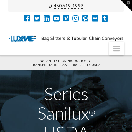
T
450 619-1999
t
W
Nav
HOME
NUESTROS PRODUCTOS
TRANSPORTADOR SANILUX®, SERIES USDA
Series
Sanilux
®