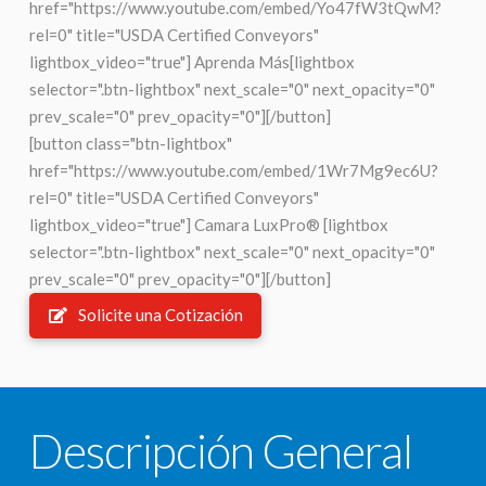
href="https://www.youtube.com/embed/Yo47fW3tQwM?
rel=0" title="USDA Certified Conveyors"
lightbox_video="true"] Aprenda Más[lightbox
selector=".btn-lightbox" next_scale="0" next_opacity="0"
prev_scale="0" prev_opacity="0"][/button]
[button class="btn-lightbox"
href="https://www.youtube.com/embed/1Wr7Mg9ec6U?
rel=0" title="USDA Certified Conveyors"
lightbox_video="true"] Camara LuxPro® [lightbox
selector=".btn-lightbox" next_scale="0" next_opacity="0"
prev_scale="0" prev_opacity="0"][/button]
Solicite una Cotización
Descripción General