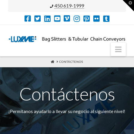
T
450 619-1999
t
W
Nav
HOME
CONTÁCTENOS
Contáctenos
¡Permítanos ayudarlo a llevar su negocio al siguiente nivel!