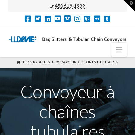
T
450 619-1999
t
W
Nav
HOME
NOS PRODUITS
CONVOYEUR À CHAÎNES TUBULAIRES
Convoyeur à
chaînes
tubulaires