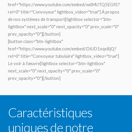
href="https://www.youtube.com/embed/wdMUTQ5EGfE?
rel=0" title="Convoyeur" lightbox_video="true"] À propos
de nos systèmes de transport[lightbox selector=".btn-
lightbox" next_scale="0" next_opacity="0" prev_scale="0"
prev_opacity="0"][/button]
[button class="btn-lightbox"
href="https://www.youtube.com/embed/DiUD1xqx8jQ?
rel=0" title="Convoyeur tubulaire" lightbox_video="true"]
Le voir à l’œuvre[lightbox selector=".btn-lightbox"
next_scale="0" next_opacity="0" prev_scale="0"
prev_opacity="0"][/button]
Caractéristiques
uniques de notre