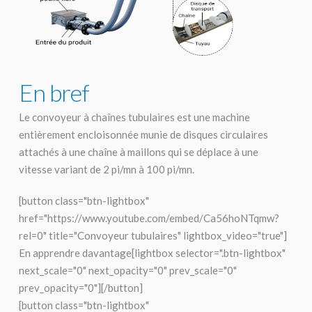
En bref
Le convoyeur à chaînes tubulaires est une machine
entièrement encloisonnée munie de disques circulaires
attachés à une chaîne à maillons qui se déplace à une
vitesse variant de 2 pi/mn à 100 pi/mn.
[button class="btn-lightbox"
href="https://www.youtube.com/embed/Ca56hoNTqmw?
rel=0" title="Convoyeur tubulaires" lightbox_video="true"]
En apprendre davantage[lightbox selector=".btn-lightbox"
next_scale="0" next_opacity="0" prev_scale="0"
prev_opacity="0"][/button]
[button class="btn-lightbox"