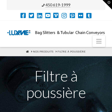
T
450 619-1999
t
W
Nav
HOME
NOS PRODUITS
FILTRE À POUSSIÈRE
Filtre à
poussière