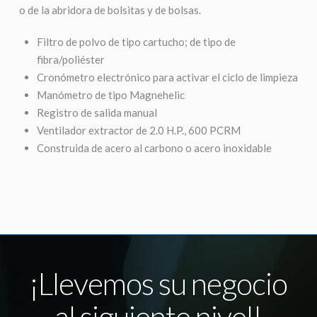
o de la abridora de bolsitas y de bolsas.
Filtro de polvo de tipo cartucho; de tipo de
fibra/poliéster
Cronómetro electrónico para activar el ciclo de limpieza
Manómetro de tipo Magnehelic
Registro de salida manual
Ventilador extractor de 2.0 H.P., 600 PCRM
Construida de acero al carbono o acero inoxidable
¡Llevemos su negocio
al siguiente nivel!