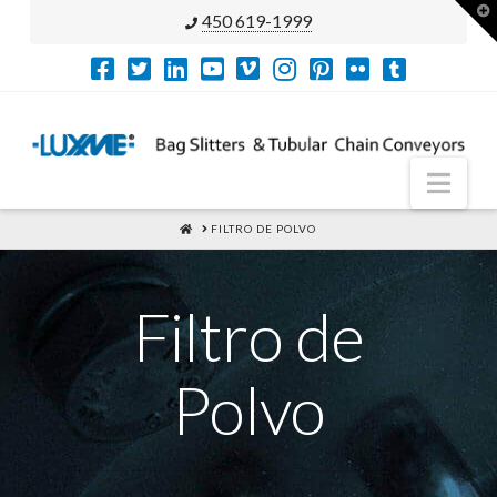
T
450 619-1999
t
W
Nav
HOME
FILTRO DE POLVO
Filtro de
Polvo