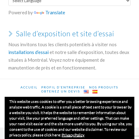
Powered by
Translate
Salle d’exposition et site d’essai
Nous invitons tous les clients potentiels à visiter nos
installations d’essai
et notre salle d’exposition, toutes deux
situées à Montréal. Voyez notre équipement de
manutention de près et en fonctionnement.
ACCUEIL
PROFIL D’ENTREPRISE
NOS PRODUITS
OBTENEZ UN DEVIS
This website uses cookies to offer you a better browsing experience and
analyze web traffic. A cookie is a small piece of text sent to your browser by
a website you visit. It helps the website to remember information about
© Copyrights 2020
Luxme International Ltd.
Tous les droits
your visit, like your preferred language and other settings. That can make
sont réservés.
your next visit easier and the site more useful to you. By using our site, you
consent to the use of cookies and our website disclaimer. To review our
privacy policy, please click here:
Privacy Policy