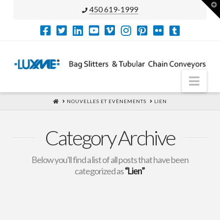
T
450 619-1999
t
W
Nav
HOME
NOUVELLES ET EVÈNEMENTS
LIEN
Category Archive
Below you'll find a list of all posts that have been
categorized as
“Lien”