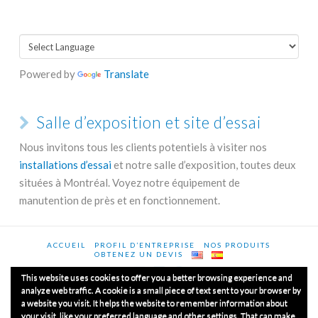
Powered by
Translate
Salle d’exposition et site d’essai
Nous invitons tous les clients potentiels à visiter nos
installations d’essai
et notre salle d’exposition, toutes deux
situées à Montréal. Voyez notre équipement de
manutention de près et en fonctionnement.
ACCUEIL
PROFIL D’ENTREPRISE
NOS PRODUITS
OBTENEZ UN DEVIS
This website uses cookies to offer you a better browsing experience and
analyze web traffic. A cookie is a small piece of text sent to your browser by
a website you visit. It helps the website to remember information about
© Copyrights 2020
Luxme International Ltd.
Tous les droits
your visit, like your preferred language and other settings. That can make
sont réservés.