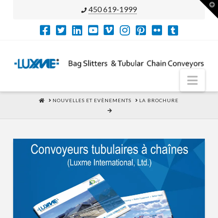
T
450 619-1999
t
W
Nav
HOME
NOUVELLES ET EVÈNEMENTS
LA BROCHURE